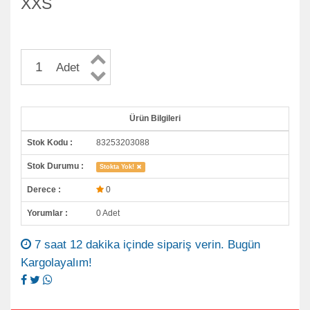
XXS
Adet
Ürün Bilgileri
Stok Kodu :
83253203088
Stok Durumu :
Stokta Yok!
Derece :
0
Yorumlar :
0 Adet
7 saat 12 dakika içinde sipariş verin. Bugün
Kargolayalım!