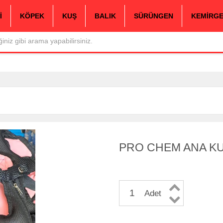
İ
KÖPEK
KUŞ
BALIK
SÜRÜNGEN
KEMİRG
PRO CHEM ANA KU
Adet