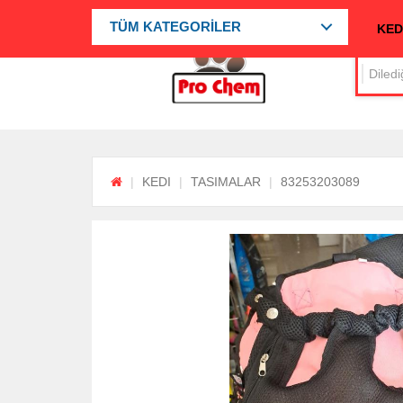
TÜM KATEGORİLER
KED
KEDI
TASIMALAR
83253203089