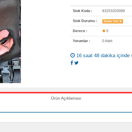
Stok Kodu :
83253203089
Stok Durumu :
Stokta Yok!
Derece :
0
Yorumlar :
0 Adet
16 saat 48 dakika içinde 
Ürün Açıklaması