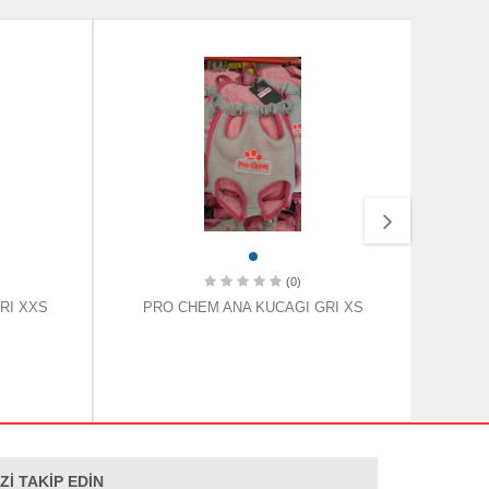
(0)
RI XXS
PRO CHEM ANA KUCAGI GRI XS
PRO 
İZİ TAKİP EDİN