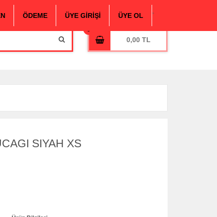
,
EN
ÖDEME
ÜYE GİRİŞİ
ÜYE OL
0,00
CAGI SIYAH XS