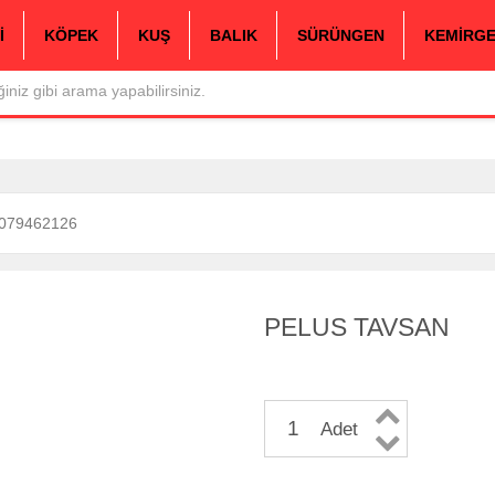
İ
KÖPEK
KUŞ
BALIK
SÜRÜNGEN
KEMİRG
079462126
PELUS TAVSAN
Adet