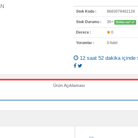
Stok Kodu :
8683079462126
Stok Durumu :
30+
Stokta var!
Derece :
0
Yorumlar :
0 Adet
12 saat 52 dakika içinde 
Ürün Açıklaması