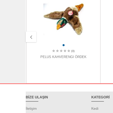
(0)
MAVI
PELUS KAHVERENGI ÖRDEK
BİZE ULAŞIN
KATEGORİ
İletişim
Kedi