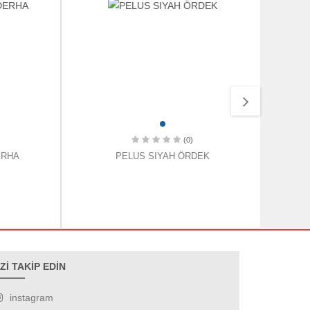
(0)
ERHA
PELUS SIYAH ÖRDEK
PE
İZİ TAKİP EDİN
instagram