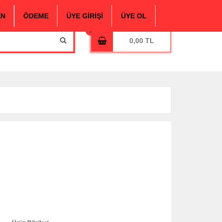
,
EN
ÖDEME
ÜYE GİRİŞİ
ÜYE OL
0,00