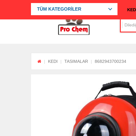
TÜM KATEGORİLER
KED
KEDI
TASIMALAR
8682943700234