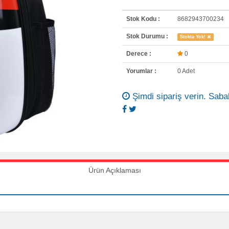
Stok Kodu :
8682943700234
Stok Durumu :
Stokta Yok!
Derece :
0
Yorumlar :
0 Adet
Şimdi sipariş verin. Sabah
Ürün Açıklaması