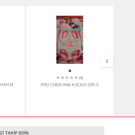
(0)
IYAH M
PRO CHEM ANA KUCAGI GRI S
PR
İZİ TAKİP EDİN