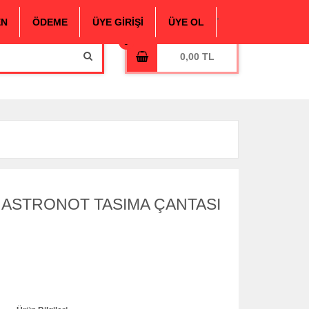
,
EN
ÖDEME
ÜYE GİRİŞİ
ÜYE OL
0,00
 ASTRONOT TASIMA ÇANTASI