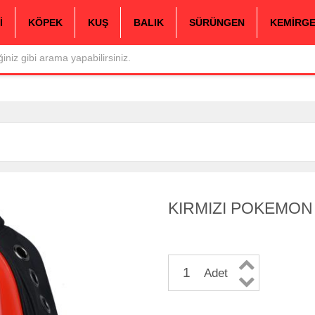
İ
KÖPEK
KUŞ
BALIK
SÜRÜNGEN
KEMİRG
KIRMIZI POKEMON
Adet